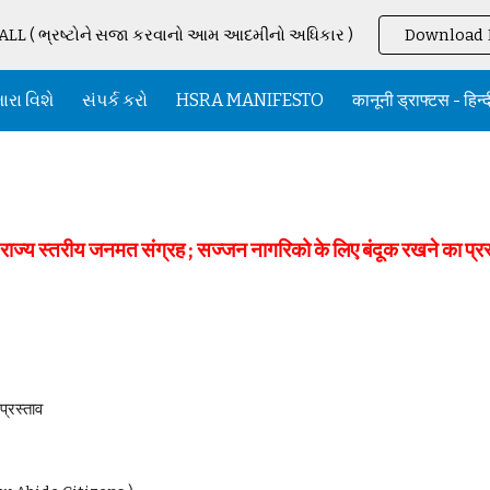
LL ( ભ્રષ્ટોને સજા કરવાનો આમ આદમીનો અધિકાર )
Download 
ip to main content
Skip to navigat
રા વિશે
સંપર્ક કરો
HSRA MANIFESTO
कानूनी ड्राफ्टस - हिन्दी
राज्य स्तरीय जनमत संग्रह ; सज्जन नागरिको के लिए बंदूक रखने का प्र
्रस्ताव 