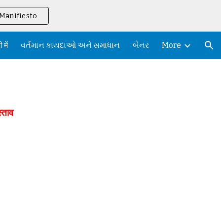
Manifiesto
ion
 में
વર્તમાન કાયદાઓ અને સમાધાન
બેનર
More
स्ताव