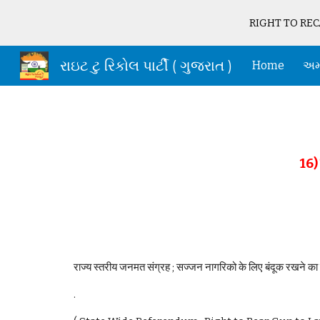
RIGHT TO RECA
Sk
રાઇટ ટુ રિકોલ પાર્ટી ( ગુજરાત )
Home
અમા
16) 
राज्य स्तरीय जनमत संग्रह ; सज्जन नागरिको के लिए बंदूक रखने का प
.